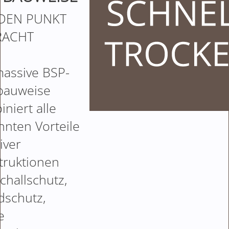
DEN PUNKT
RACHT
massive BSP-
bauweise
niert alle
nnten Vorteile
iver
truktionen
challschutz,
dschutz,
e