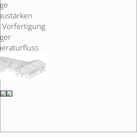
nge
austärken
 Vorfertigung
nger
eraturfluss