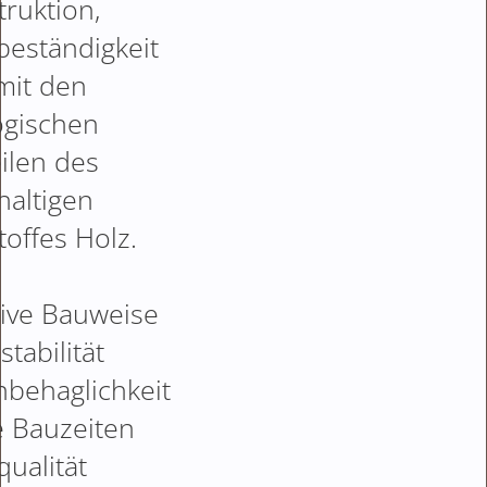
ruktion,
beständigkeit
 mit den
ogischen
ilen des
haltigen
offes Holz.
ive Bauweise
tabilität
behaglichkeit
e Bauzeiten
qualität