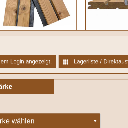
 dem Login angezeigt.
Lagerliste / Direktau
tärke