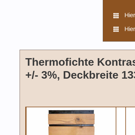
Hie
Hie
Thermofichte Kontras
+/- 3%, Deckbreite 1